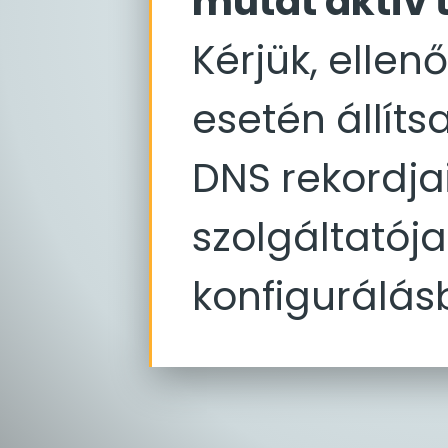
mutat aktív 
Kérjük, ellen
esetén állít
DNS rekordjai
szolgáltatója
konfigurálás