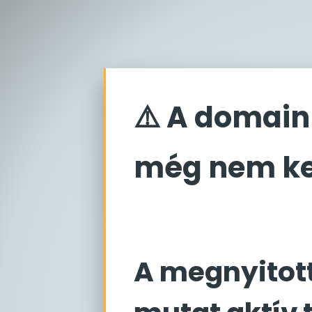
⚠️ A domain
még nem ker
A megnyitot